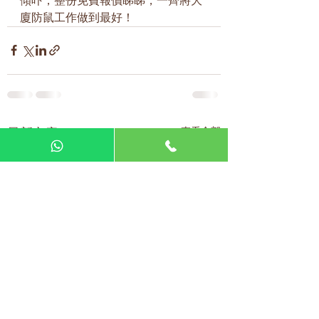
傾吓，整份免費報價睇睇，一齊將大
廈防鼠工作做到最好！
查看全部
最新文章