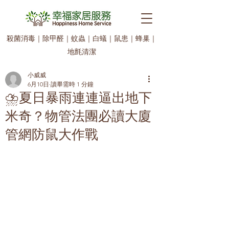
殺菌消毒
｜
除甲醛
｜
蚊蟲
｜
白蟻
｜
鼠患
｜
蜂巢
｜
地氈清潔
小威威
6月10日
讀畢需時 1 分鐘
⛈️夏日暴雨連連逼出地下
米奇？物管法團必讀大廈
管網防鼠大作戰