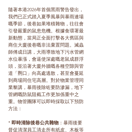
隨著本港2026年首個黑雨警告發出，
我們已正式踏入夏季風暴與暴雨連場
嘅季節，後巷如果堆積雜物，往往會
引發嚴重的鼠患危機。根據食環署最
新動態，當局正全面打擊各大舊區與
商住大廈後巷嘅非法棄置問題。滅蟲
師傅成日講，大雨導致地下污水管網
水位暴漲，會逼使深處嘅老鼠成群浮
頭，並沿著大廈外牆嘅各種空隙與管
道「𠝹口」向高處逃散，甚至會蔓延
到商場同住宅高層。對於物業管理同
業黎講，暴雨後除咗要防滲漏，地下
管網嘅防鼠阻截工作更加係重中之
重。物管團隊可以即時採取以下預防
方法：
* 
即時清除後巷公共雜物
：暴雨後要
督促清潔員工清走所有紙皮、木板等