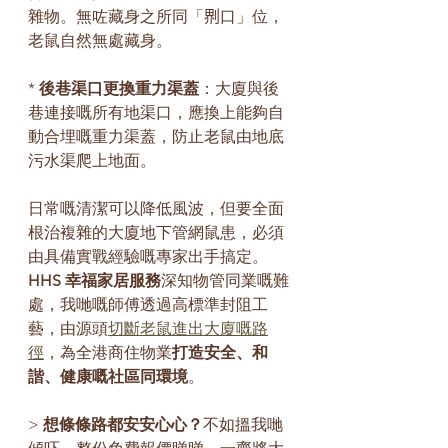
雜物。無咗藏身之所同「𠝹口」位，
老鼠自然無處藏身。
* 
後巷渠口更換重力渠蓋
：大廈與後
巷連接嘅所有地渠口，應換上能夠自
動合埋嘅重力渠蓋，防止老鼠由地底
污水渠爬上地面。
日常嘅清潔可以降低風波，但要全面
根治複雜的大廈地下管網鼠患，必須
由具備實戰經驗嘅專家出手搞定。
HHS 幸福家居服務
深知物管同業嘅難
處，我哋嘅師傅透過高標準封阻工
藝，由源頭
切斷老鼠進出大廈嘅路
徑
，為全港商住物業
打造安全、和
諧、健康嘅社區同環境
。
> 
想條條路都安安心心？
不如搵我哋