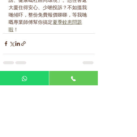
諧、健康嘅社區同環境」。想住客返
大廈住得安心、少啲投訴？不如搵我
哋傾吓，整份免費報價睇睇，等我哋
嘅專業師傅幫你搞定
夏季蚊患問題
啦
！
查看全部
最新文章