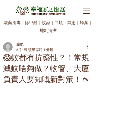
殺菌消毒
｜
除甲醛
｜
蚊蟲
｜
白蟻
｜
鼠患
｜
蜂巢
｜
地氈清潔
脆脆
6月4日
讀畢需時 1 分鐘
😱蚊都有抗藥性？！常規
滅蚊唔夠做？物管、大廈
負責人要知嘅新對策！🦟