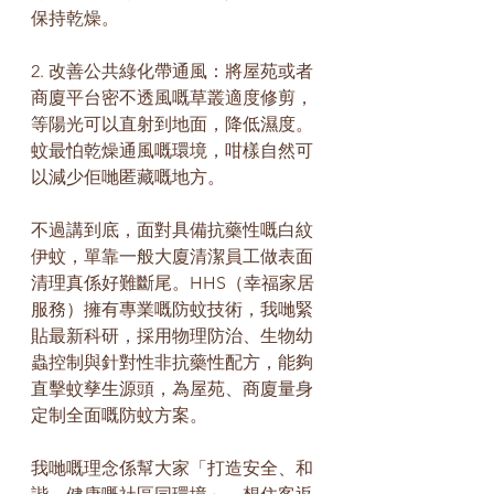
保持乾燥。
2. 改善公共綠化帶通風：將屋苑或者
商廈平台密不透風嘅草叢適度修剪，
等陽光可以直射到地面，降低濕度。
蚊最怕乾燥通風嘅環境，咁樣自然可
以減少佢哋匿藏嘅地方。
不過講到底，面對具備抗藥性嘅白紋
伊蚊，單靠一般大廈清潔員工做表面
清理真係好難斷尾。HHS（幸福家居
服務）擁有專業嘅防蚊技術，我哋緊
貼最新科研，採用物理防治、生物幼
蟲控制與針對性非抗藥性配方，能夠
直擊蚊孳生源頭，為屋苑、商廈量身
定制全面嘅防蚊方案。
我哋嘅理念係幫大家「打造安全、和