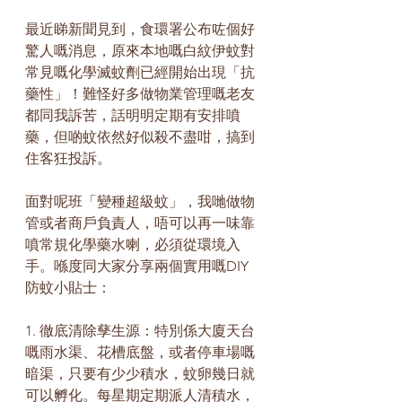
最近睇新聞見到，食環署公布咗個好
驚人嘅消息，原來本地嘅白紋伊蚊對
常見嘅化學滅蚊劑已經開始出現「抗
藥性」！難怪好多做物業管理嘅老友
都同我訴苦，話明明定期有安排噴
藥，但啲蚊依然好似殺不盡咁，搞到
住客狂投訴。
面對呢班「變種超級蚊」，我哋做物
管或者商戶負責人，唔可以再一味靠
噴常規化學藥水喇，必須從環境入
手。喺度同大家分享兩個實用嘅DIY
防蚊小貼士：
1. 徹底清除孳生源：特別係大廈天台
嘅雨水渠、花槽底盤，或者停車場嘅
暗渠，只要有少少積水，蚊卵幾日就
可以孵化。每星期定期派人清積水，