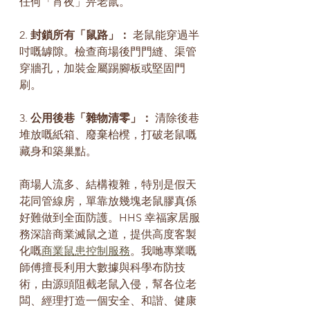
任何「宵夜」畀老鼠。
2. 
封鎖所有「鼠路」：
 老鼠能穿過半
吋嘅罅隙。檢查商場後門門縫、渠管
穿牆孔，加裝金屬踢腳板或堅固門
刷。
3. 
公用後巷「雜物清零」：
 清除後巷
堆放嘅紙箱、廢棄枱櫈，打破老鼠嘅
藏身和築巢點。
商場人流多、結構複雜，特別是假天
花同管線房，單靠放幾塊老鼠膠真係
好難做到全面防護。HHS 幸福家居服
務深諳商業滅鼠之道，提供高度客製
化嘅
商業鼠患控制服務
。我哋專業嘅
師傅擅長利用大數據與科學布防技
術，由源頭阻截老鼠入侵，幫各位老
闆、經理打造一個安全、和諧、健康