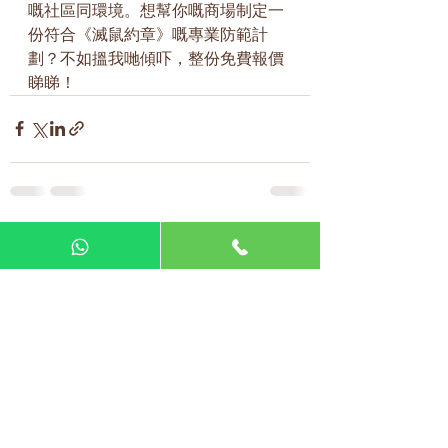
嘅社區同環境。想幫你嘅商場制定一
份符合《滅鼠約章》嘅專業防範計
劃？不如搵我哋傾吓，整份免費報價
睇睇！
查看全部
最新文章