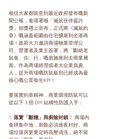
相信大家都留意到最近政府發布嘅新
聞公報，食環署喺「滅鼠伙伴嘉許
獎」頒獎禮上宣布，正式將《滅鼠約
章》嘅涵蓋範圍由住宅擴展到全港商
場！政府大力邀請商場物業管理公
司、營運者及業主簽署，將「斷絕老
鼠食、住、行」嘅措施推到去商業層
面。作為商場經理或者大企業負責
人，提升商場嘅防鼠級別已經成為最
核心嘅公眾衞生KPI！
要落實約章精神，商業環境防鼠可以
從以下 3 招 DIY 結構性防護入手：
1. 
落實「斷糧」與廚餘封鎖：
 商場內
食肆集中地，廚餘必須過夜封好。商
場垃圾房更要定時高壓清洗，絕不留