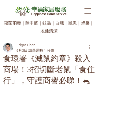
殺菌消毒
｜
除甲醛
｜
蚊蟲
｜
白蟻
｜
鼠患
｜
蜂巢
｜
地氈清潔
Edgar Chan
6月3日
讀畢需時 1 分鐘
食環署《滅鼠約章》殺入
商場！3招切斷老鼠「食住
行」，守護商譽必睇！🐀