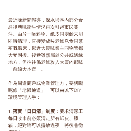
最近睇新聞報導，深水埗區內部分食
肆後巷嘅衛生情況再次引起市民關
注。由於一啲雜物、紙皮同廚餘未能
即時清理，直接變成咗老鼠覓食同繁
殖嘅溫床，鄰近大廈嘅業主同物管都
大受困擾。後巷雖然屬於公共或邊緣
地方，但往往係老鼠攻入大廈內部嘅
「前線大本營」。
作為周邊商戶或物業管理方，要切斷
呢條「老鼠通道」，可以由以下DIY
環境管理入手：
1. 
落實「日日清」制度
：要求清潔工
每日收市前必須清走所有紙皮、膠
箱，絕對唔可以擺放過夜，將後巷徹