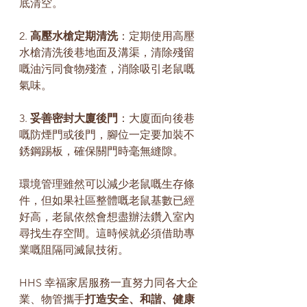
底清空。
2. 
高壓水槍定期清洗
：定期使用高壓
水槍清洗後巷地面及溝渠，清除殘留
嘅油污同食物殘渣，消除吸引老鼠嘅
氣味。
3. 
妥善密封大廈後門
：大廈面向後巷
嘅防煙門或後門，腳位一定要加裝不
銹鋼踢板，確保關門時毫無縫隙。
環境管理雖然可以減少老鼠嘅生存條
件，但如果社區整體嘅老鼠基數已經
好高，老鼠依然會想盡辦法鑽入室內
尋找生存空間。這時候就必須借助專
業嘅阻隔同滅鼠技術。
HHS 幸福家居服務一直努力同各大企
業、物管攜手
打造安全、和諧、健康