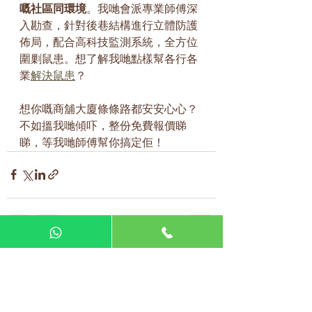
嘅社區同環境
。我哋會派專業師傅深
入勘查，針對後巷結構進行立體防護
佈局，配合高科技監測系統，全方位
圍剿鼠患。想了解我哋點樣幫各行各
業
解決鼠患
？
想你嘅商舖大廈條條路都安安心心？
不如搵我哋傾吓，整份免費報價睇
睇，等我哋師傅幫你搞定佢！
查看全部
最新文章