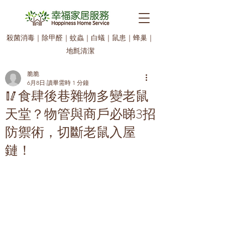
殺菌消毒
｜
除甲醛
｜
蚊蟲
｜
白蟻
｜
鼠患
｜
蜂巢
｜
地氈清潔
脆脆
6月8日
讀畢需時 1 分鐘
🥢食肆後巷雜物多變老鼠
天堂？物管與商戶必睇3招
防禦術，切斷老鼠入屋
鏈！