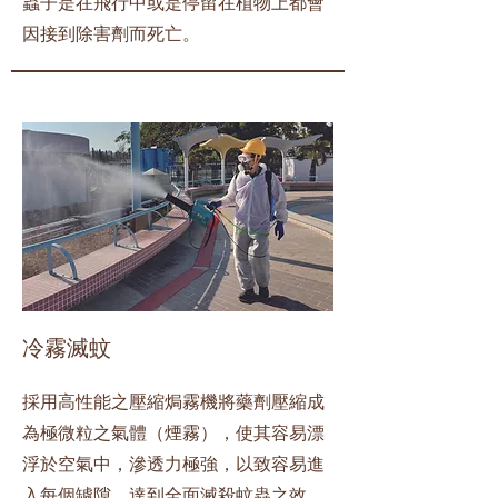
蟲子是在飛行中或是停留在植物上都會
因接到除害劑而死亡。
冷霧滅蚊
採用高性能之壓縮焗霧機將藥劑壓縮成
為極微粒之氣體（煙霧），使其容易漂
浮於空氣中，滲透力極強，以致容易進
入每個罅隙，達到全面滅殺蚊蟲之效。