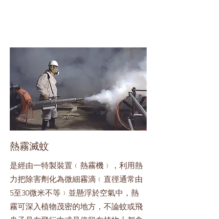
熱霧滅蚊
是經由一特製裝置﹙熱霧機﹚，利用熱
力把除害劑化為微細霧滴﹙直徑通常由
5至30微米不等﹚並懸浮於空氣中，熱
霧可深入植物茂密的地方，不論蚊或飛