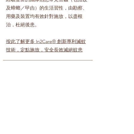
及蟑螂／曱甴）的生活習性，由勘察、
用藥及裝置均有效針對施放，以盡根
治，杜絕後患。
按此了解更多 In2Care® 創新專利滅蚊
技術，定點施放，安全長效滅絕蚊患