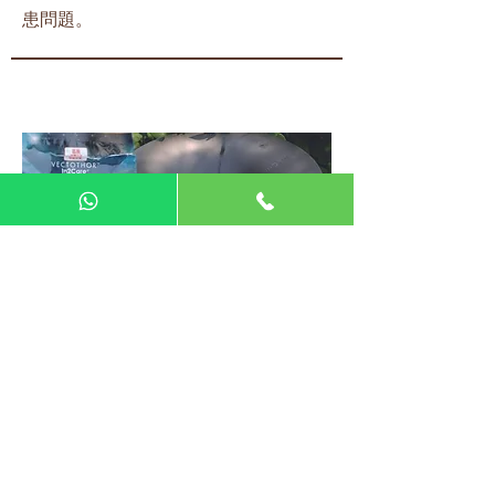
患問題。
In2Care® 蚊子陷阱傳播系統
​無需電力，有效範圍 400 平方米，透過
專利的藥粉及特製的誘蚊繁殖筒，持續
感染母體、傳播及影響有效範圍內蚊子
的生態系統，
導致蚊的幼蟲（孑孓）不