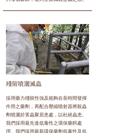
殘留噴灑滅蟲
採用藥力殘留性強及能夠在長時間發揮
作用之藥劑，再配合壓縮噴射器將殺蟲
劑噴灑於害蟲聚居患處，以杜絕蟲患。
我們採用最先進低毒性之環保藥餌處
理。我們採用最新環保藥劑低毒性及低