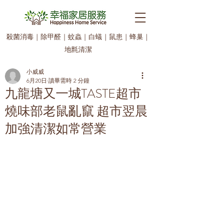
殺菌消毒
｜
除甲醛
｜
蚊蟲
｜
白蟻
｜
鼠患
｜
蜂巢
｜
地氈清潔
小威威
6月20日
讀畢需時 2 分鐘
九龍塘又一城TASTE超市
燒味部老鼠亂竄 超市翌晨
加強清潔如常營業