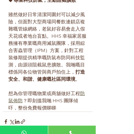
🛡️ 專業科技防鼠，主動阻截擴散
雖然做好日常清潔同圍封可以減少風
險，但面對大型商場同餐飲連鎖店複
雜嘅管線網絡，老鼠好容易會走入假
天花或者地台盲點。HHS 幸福家居服
務擁有專業嘅商用滅鼠團隊，採用綜
合害蟲管理（IPM）方案，針對工程
裝修期提供精準嘅防鼠布防同科技監
測，由源頭阻截鼠患擴散。我哋嘅目
標係同各位物管與商戶拍住上，
打造
安全、和諧、健康嘅社區同環境
。
想為你管理嘅物業或商舖做好工程
防
鼠佈防
？即刻搵我哋 HHS 團隊傾
吓，整份免費報價睇睇