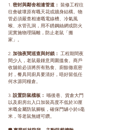
1. 
密封與鄰舍相連管道：
 裝修工程往
往會破壞原有嘅天花或牆身結構。物
管必須嚴查相連嘅電線槽、冷氣風
喉、水管孔洞，用不銹鋼絲網或防火
泥實施物理隔離，防止老鼠「搬
家」。
2. 
加強夜間巡查與封鎖：
 工程期間夜
間少人，老鼠最鍾意周圍搵食。商戶
收舖前必須將所有熟食、廚餘徹底密
封，餐具同廚具要清好，唔好留低任
何水源同糧倉。
3. 
設置防鼠檔板：
 喺後巷、貨倉大門
以及廚房出入口加裝高度不低於30厘
米嘅金屬防鼠腳板，確保門罅小於6毫
米，等老鼠無縫可鑽。