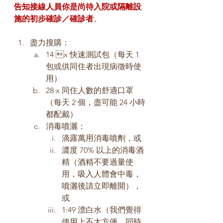
告知接線人員你是尚待入院或隔離設
施的初步確診／確診者
。
盡力搜購：
14 x 快速測試包（每天 1 
包或供同住者出現病徵時使
用）
28 x 同住人數的舒適口罩
（每天 2 個，盡可能 24 小時
都配戴）
消毒噴灑：
滴露萬用消毒噴劑，或
濃度 70% 以上的消毒酒
精（酒精不要過量使
用，吸入人體會中毒，
噴灑後請立即離開），
或
1:49 漂白水（我們覺得
使用上不太方便，同時