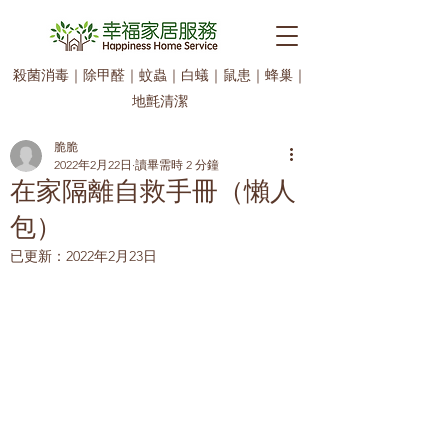
殺菌消毒
｜
除甲醛
｜
蚊蟲
｜
白蟻
｜
鼠患
｜
蜂巢
｜
地氈清潔
脆脆
2022年2月22日
讀畢需時 2 分鐘
在家隔離自救手冊（懶人
包）
已更新：
2022年2月23日