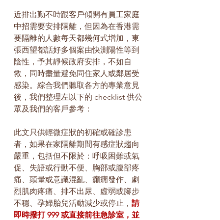
近排出勤不時跟客戶傾開有員工家庭
中招需要安排隔離，但因為在香港需
要隔離的人數每天都幾何式增加，東
張西望都話好多個案由快測陽性等到
陰性，予其靜候政府安排，不如自
救，同時盡量避免同住家人或鄰居受
感染。綜合我們聽取各方的專業意見
後，我們整理左以下的 checklist 供公
眾及我們的客戶參考：
此文只供輕微症狀的初確或確診患
者，如果在家隔離期間有感症狀趨向
嚴重，包括但不限於：呼吸困難或氣
促、失語或行動不便、胸部或腹部疼
痛、頭暈或意識混亂、癲癇發作、劇
烈肌肉疼痛、排不出尿、虛弱或腳步
不穩、孕婦胎兒活動減少或停止，
請
即時撥打 999 或直接前往急診室，並