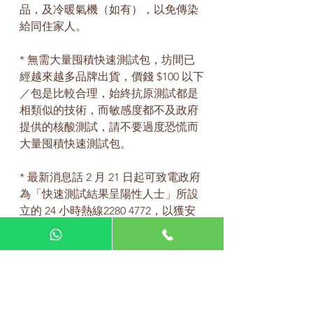
品，及冷暖氣機（如有），以免傳染
給同住家人。
* 無需大量囤積快速測試包，坊間已
經越來越多品牌出貨，價錢 $100 以下
／包是比較合理，始終抗原測試都是
相類似的技術，而敏感度都不及政府
提供的核酸測試，請不要過度恐慌而
大量囤積快速測試包。
* 最新消息話 2 月 21 日起可致電政府
為「快速測試結果呈陽性人士」所設
立的 24 小時熱線2280 4772，以獲安
排專人上門派送鼻腔拭子樣本收集包
及收取樣本進行核酸檢測以作覆檢，
費用全免。
* 小編剛剛收到料，浸大中藥為初確
或確診者透過在 WhatsApp 提供免費