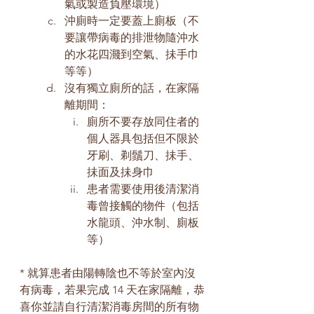
氣或製造負壓環境）
沖廁時一定要蓋上廁板（不
要讓帶病毒的排泄物隨沖水
的水花四濺到空氣、抺手巾
等等）
沒有獨立廁所的話，在家隔
離期間：
廁所不要存放同住者的
個人器具包括但不限於
牙刷、剃鬚刀、抺手、
抺面及抺身巾
患者需要使用後清潔消
毒曾接觸的物件（包括
水龍頭、沖水制、廁板
等）
* 就算患者由陽轉陰也不等於室內沒
有病毒，若果完成 14 天在家隔離，恭
喜你並請自行清潔消毒房間的所有物