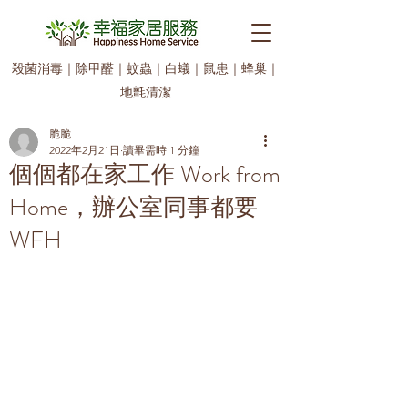
殺菌消毒
｜
除甲醛
｜
蚊蟲
｜
白蟻
｜
鼠患
｜
蜂巢
｜
地氈清潔
脆脆
2022年2月21日
讀畢需時 1 分鐘
個個都在家工作 Work from
Home，辦公室同事都要
WFH